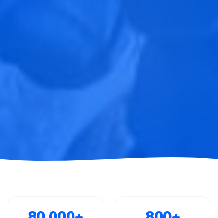
80,000
+
800
+